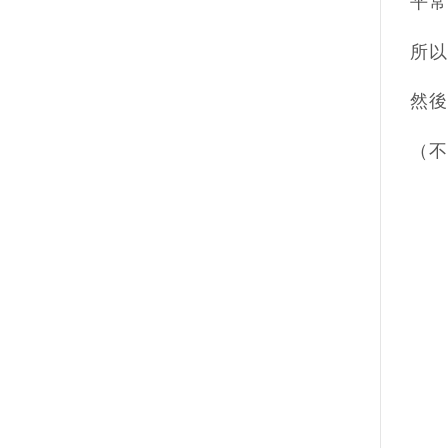
平常
所以
然後
（不