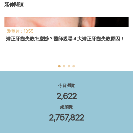
延伸閱讀
瀏覽數：7489
假牙植牙專科 －「林顯書醫師」
今日瀏覽
2,622
總瀏覽
2,757,822