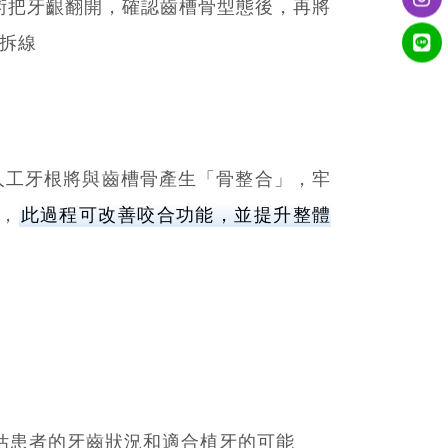
術把牙齦翻開，確認齒槽骨型態後，再將
後拆線
人工牙根將與齒槽骨產生「骨整合」，牢
，
此過程可改善咬合功能，並提升整體
估患者的牙齒狀況和適合植牙的可能