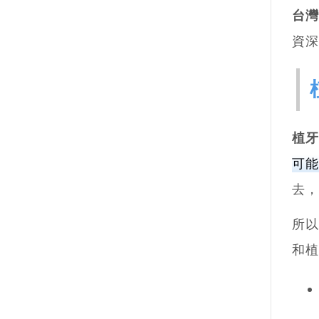
台灣
資深
植牙
可
去，
所以
和植