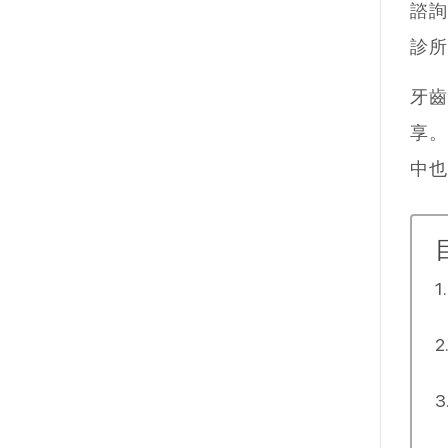
諮詢
診所
牙齒
享。
中也