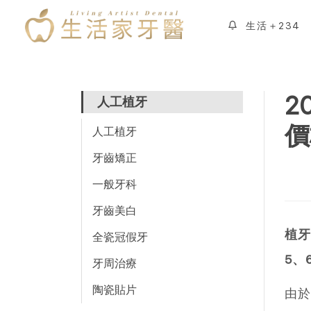
生活＋234
2
人工植牙
價
人工植牙
牙齒矯正
一般牙科
牙齒美白
植
全瓷冠假牙
5、
牙周治療
陶瓷貼片
由於