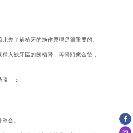
因此先了解植牙的施作原理是很重要的。
根種入缺牙區的齒槽骨，等骨頭癒合後，
階段」：
骨整合。